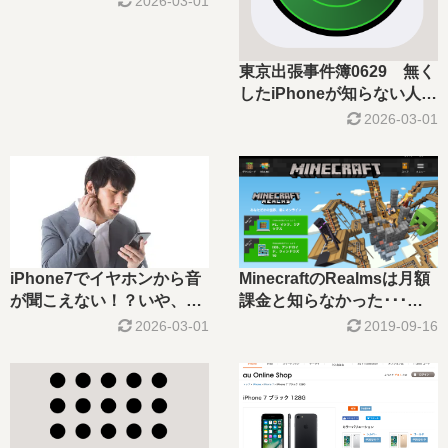
2026-03-01
東京出張事件簿0629 無く
したiPhoneが知らない人の
家にあるとき、警察はどれ
2026-03-01
くらい役に立つのか
MinecraftのRealmsは月額
iPhone7でイヤホンから音
課金と知らなかった･･･解
が聞こえない！？いや、マ
約手続きは？
イクのトラブル？？
2019-09-16
2026-03-01