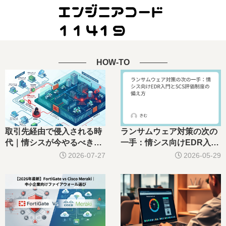
HOW-TO
ランサムウェア対策の次の
取引先経由で侵入される時
一手：情シス向けEDR入門
代｜情シスが今やるべきサ
とSCS評価制度の備え方
プライチェーン攻撃対策
2026-05-29
2026-07-27