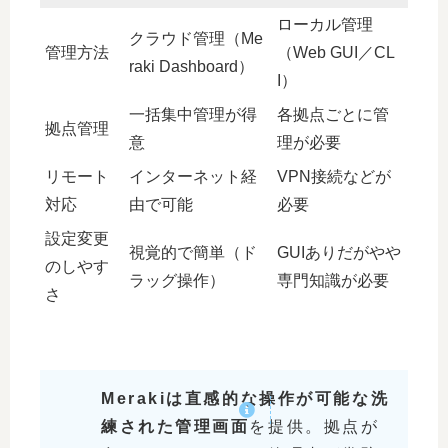
ローカル管理
クラウド管理（Me
管理方法
（Web GUI／CL
raki Dashboard）
I）
一括集中管理が得
各拠点ごとに管
拠点管理
意
理が必要
リモート
インターネット経
VPN接続などが
対応
由で可能
必要
設定変更
視覚的で簡単（ド
GUIありだがやや
のしやす
ラッグ操作）
専門知識が必要
さ
Merakiは直感的な操作が可能な洗
練された管理画面
を提供。拠点が