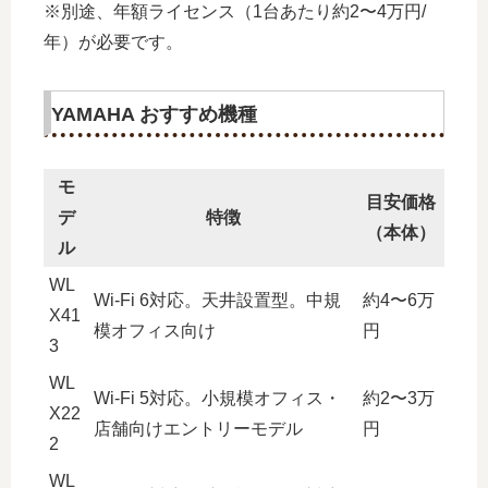
※別途、年額ライセンス（1台あたり約2〜4万円/
年）が必要です。
YAMAHA おすすめ機種
モ
目安価格
デ
特徴
（本体）
ル
WL
Wi-Fi 6対応。天井設置型。中規
約4〜6万
X41
模オフィス向け
円
3
WL
Wi-Fi 5対応。小規模オフィス・
約2〜3万
X22
店舗向けエントリーモデル
円
2
WL