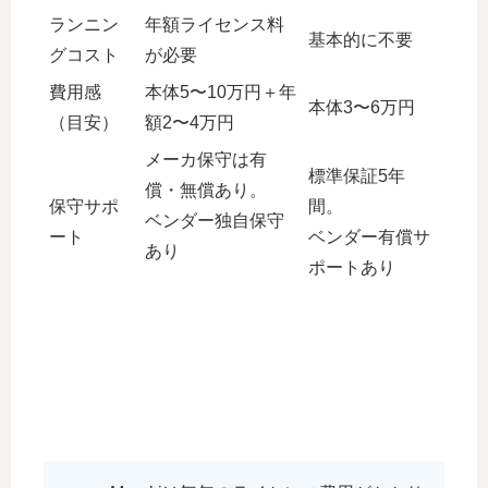
ランニン
年額ライセンス料
基本的に不要
グコスト
が必要
費用感
本体5〜10万円＋年
本体3〜6万円
（目安）
額2〜4万円
メーカ保守は有
標準保証5年
償・無償あり。
保守サポ
間。
ベンダー独自保守
ート
ベンダー有償サ
あり
ポートあり