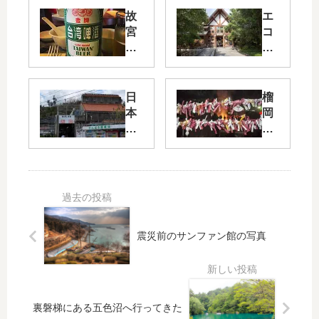
故
エ
宮
コ
晶
キ
華
ャ
で
ン
ラ
プ
日
榴
ン
み
本
岡
チ
ち
一
天
の
の
満
く
「
宮
の
道
の
コ
の
ど
テ
駅
ん
ー
」
と
ジ
震災前のサンファン館の写真
許
祭
に
田
へ
行
に
行
っ
行
っ
て
っ
て
裏磐梯にある五色沼へ行ってきた
き
て
き