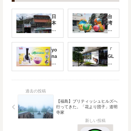
日
台
本
湾
一
旅
の
行
「
へ
道
行
yo
「
の
っ
na
GL
駅
て
na
AY
」
き
s
LA
許
た
（
W
田
。
ヨ
SO
に
（
ナ
N
行
リ
ナ
」
っ
ー
【福島】ブリティッシュヒルズへ
ス
で
て
ジ
行ってきた。「花より団子」道明
）
GL
寺家
き
ェ
開
AY
た
ン
封
EX
。
ト
の
PO