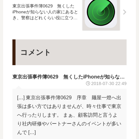
台
儀
20
東京出張事件簿0629 無くした
北
！
14
iPhoneが知らない人の家にあると
）
の
き、警察はどれくらい役に立つの
限
か
定
カ
レ
ン
コメント
ダ
ー
を
東京出張事件簿0629 無くしたiPhoneが知らない人の家にあるとき、警察はどれくらい役に立つのか | エンジニアコード11419
手
2018-07-30 22:49
に
入
[…] 東京出張事件簿0629 序章 麺屋一燈へ出
れ
ろ
張は多い方ではありませんが、時々仕事で東京
！
へ行ったりします。 まぁ、顧客訪問と言うよ
り社内研修やパートナーさんのイベントが多い
んで […]