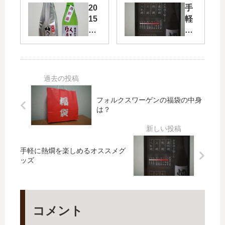
陸
雪
20
手
奥
の
15
軽
八
茅
年
に
仙
舎
秋
熱
IS
限
燗
AR
定
日
を
IBI
生
本
楽
酒
酒
し
頒
め
フォルクスワーゲンの福袋の中身
純
布
る
は？
米
会
オ
吟
【
ス
醸
カ
ス
手軽に熱燗を楽しめるオススメグ
ネ
メ
ッズ
サ
グ
藤
ッ
原
ズ
屋
】
コメント