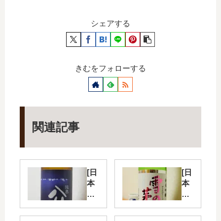
シェアする
きむをフォローする
関連記事
[日
[日
本
本
酒]
酒]
[青
[秋
森]
田]