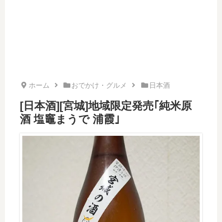
ホーム
おでかけ・グルメ
日本酒
[日本酒][宮城]地域限定発売｢純米原
酒 塩竈まうで 浦霞｣