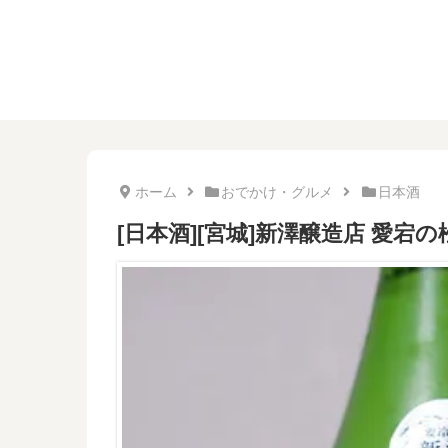
ホーム
おでかけ・グルメ
日本酒
[日本酒][宮城]新澤醸造店 愛宕