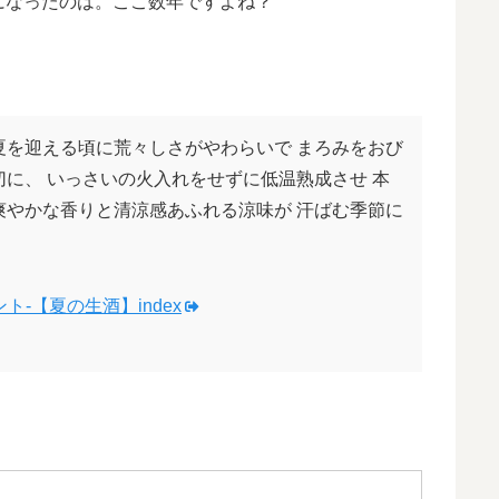
になったのは。ここ数年ですよね？
夏を迎える頃に荒々しさがやわらいで まろみをおび
切に、 いっさいの火入れをせずに低温熟成させ 本
爽やかな香りと清涼感あふれる涼味が 汗ばむ季節に
ト-【夏の生酒】index