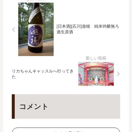
米
山
の
の
生
本
設
光
原
計
も
酒
潤
純
ち
[日本酒][石川]遊穂 純米吟醸無ろ
し
黒
米
純
過生原酒
ぼ
吟
米
り
Pu
醸
た
re
無
て
Bl
濾
ac
過
k
生
リカちゃんキャッスルへ行ってき
Ya
原
た
ma
酒
mo
to
コメント