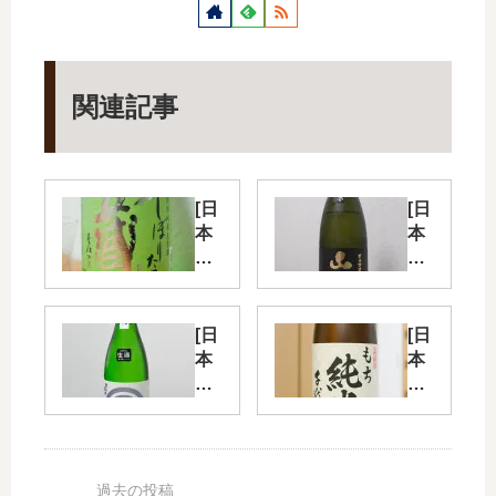
関連記事
[日
[日
本
本
酒]
酒]
[宮
[秋
城]
田]
一
ピ
[日
[日
ノ
ュ
本
本
蔵
ア
酒]
酒]
ブ
[秋
[新
特
ラ
田]
潟]
別
ッ
美
千
純
ク
酒
代