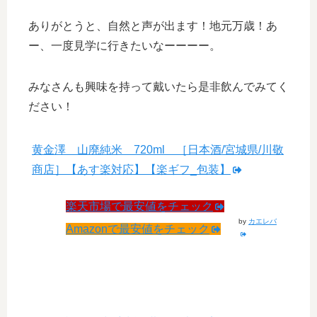
ありがとうと、自然と声が出ます！地元万歳！あ
ー、一度見学に行きたいなーーーー。
みなさんも興味を持って戴いたら是非飲んでみてく
ださい！
黄金澤 山廃純米 720ml ［日本酒/宮城県/川敬
商店］【あす楽対応】【楽ギフ_包装】
楽天市場で最安値をチェック
by
カエレバ
Amazonで最安値をチェック