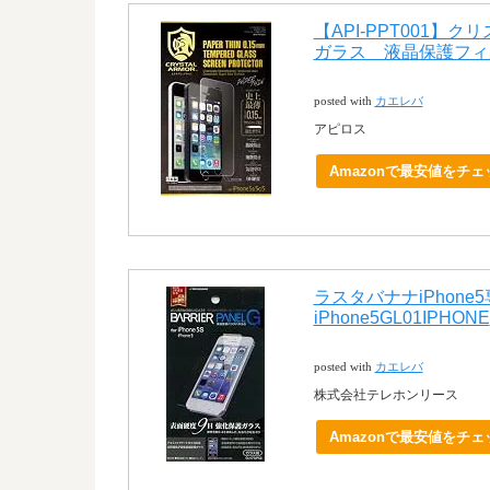
【API-PPT001】
ガラス 液晶保護フィルム fo
posted with
カエレバ
アピロス
Amazonで最安値をチェ
ラスタバナナiPhon
iPhone5GL01IPHONE
posted with
カエレバ
株式会社テレホンリース
Amazonで最安値をチェ