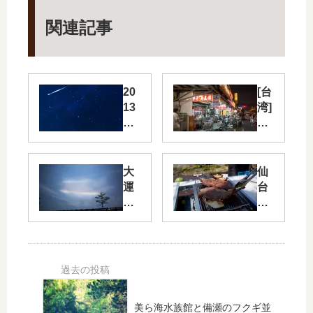
関連記事
20
[台
13
湾]
年
士
ペ
林
ル
夜
セ
市
大
仙
ウ
（
運
台
ス
し
動
近
座
ー
会
郊
流
り
で
で
星
ん
環
手
群
よ
水
ぶ
と
い
平
ら
夏
ち
ア
で
の
）
美ら海水族館と備瀬のフクギ並
ー
BB