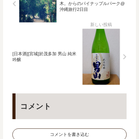
木。からのパイナップルパーク@
思
に
ク
Q
沖縄旅行2日目
い
行
や
出
っ
芋
て
煮
き
が
た
出
来
る
[日本酒][宮城]於茂多加 男山 純米
吟醸
お
す
す
め
ス
ポ
ッ
コメント
ト
コメントを書き込む