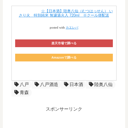
☆【日本酒】陸奥八仙（むつはっせん） い
さり火 特別純米 無濾過火入 720ml ※クール便配送
posted with
カエレバ
楽天市場で調べる
Amazonで調べる
八戸
八戸酒造
日本酒
陸奥八仙
青森
スポンサーリンク