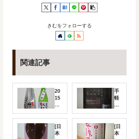
きむをフォローする
関連記事
20
手
15
軽
年
に
秋
熱
燗
日
を
[日
[日
本
楽
本
本
酒
し