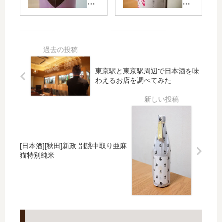
酒]
酒]
頒
め
[宮
[宮
布
る
城]
城]
会
オ
ピ
裏
【
ス
ン
カ
ス
ク
萩
ネ
メ
の
の
東京駅と東京駅周辺で日本酒を味
サ
グ
ハ
鶴
わえるお店を調べてみた
藤
ッ
ー
原
ズ
ト
試
屋
と
験
】
ス
醸
ト
造
ー
ブ
[日本酒][秋田]新政 別誂中取り亜麻
ン
レ
猫特別純米
が
ン
か
ド
わ
い
い
黄