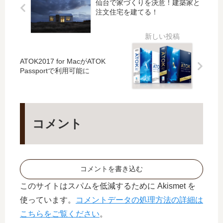
火
ぱ
仙台で家づくりを決意！建築家と
フ
注文住宅を建てる！
大
り
ァ
会
キ
ー
レ
ム
イ
ウ
だ
エ
ATOK2017 for MacがATOK
っ
ア
Passportで利用可能に
た
4.0
0
が
発
コメント
表
さ
れ
ま
し
コメントを書き込む
た
このサイトはスパムを低減するために Akismet を
！
使っています。
コメントデータの処理方法の詳細は
こちらをご覧ください
。