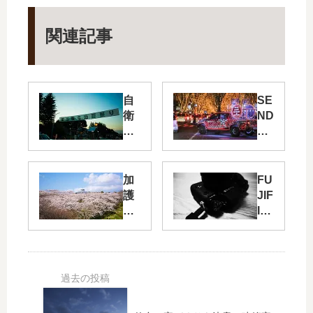
関連記事
自
SE
衛
ND
隊
AI
の
光
仙
の
台
ペ
加
FU
駐
ー
護
JIF
屯
ジ
坊
IL
地
ェ
山
M
夏
ン
の
の
祭
ト
千
X-
り
は
本
T1
の
や
桜
の
花
っ
新