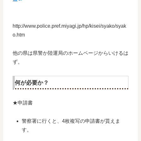
http://www.police.pref.miyagi.jp/hp/kisei/syako/syak
o.htm
他の県は県警か陸運局のホームページからいけるは
ず。
何が必要か？
★申請書
警察署に行くと、4枚複写の申請書が貰えま
す。