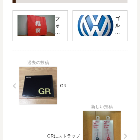
フ
ゴ
ォ
ル
ル
フ
ク
ト
ス
ゥ
ワ
ー
ー
ラ
ゲ
ン
ン
の
GR
福
袋
の
中
身
は
？
GRにストラップ